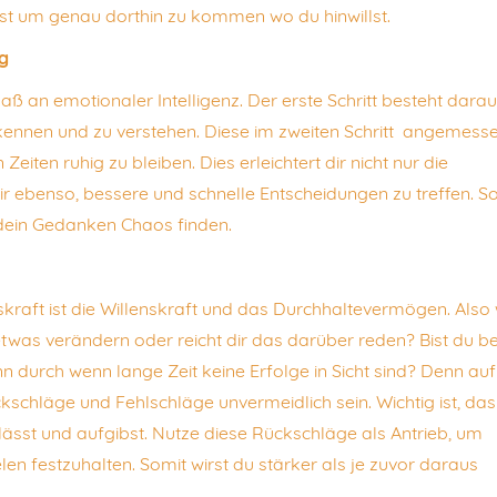
st um genau dorthin zu kommen wo du hinwillst.
ng
ß an emotionaler Intelligenz. Der erste Schritt besteht darau
kennen und zu verstehen. Diese im zweiten Schritt angemess
 Zeiten ruhig zu bleiben. Dies erleichtert dir nicht nur die
ir ebenso, bessere und schnelle Entscheidungen zu treffen. S
 dein Gedanken Chaos finden.
kraft ist die Willenskraft und das Durchhaltevermögen. Also 
h etwas verändern oder reicht dir das darüber reden? Bist du be
durch wenn lange Zeit keine Erfolge in Sicht sind? Denn auf
hläge und Fehlschläge unvermeidlich sein. Wichtig ist, das
ässt und aufgibst. Nutze diese Rückschläge als Antrieb, um
n festzuhalten. Somit wirst du stärker als je zuvor daraus