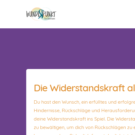
Die Widerstandskraft a
Du hast den Wunsch, ein erfülltes und erfolg
Hindernisse, Rückschläge und Herausforderu
deine Widerstandskraft ins Spiel. Die Widersta
zu bewältigen, um dich von Rückschlägen zu