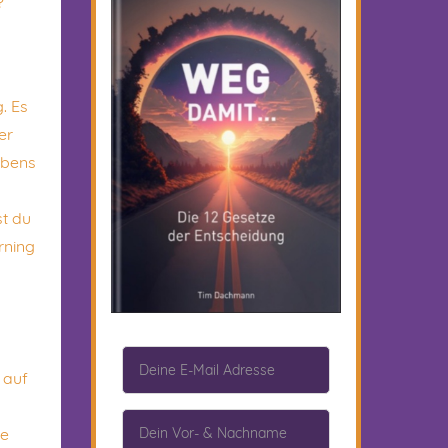
?
. Es
er
ebens
st du
rning
 auf
ie