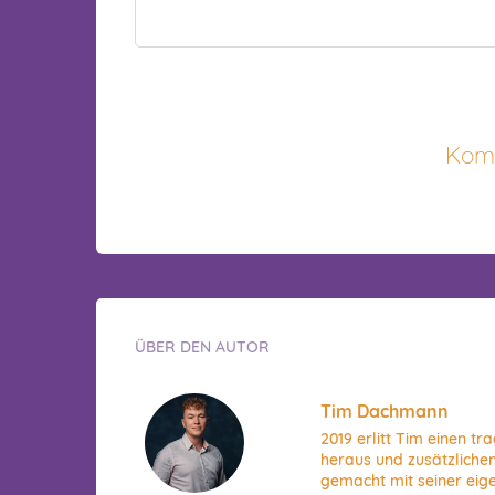
Komm
ÜBER DEN AUTOR
Tim Dachmann
2019 erlitt Tim einen t
heraus und zusätzlichen
gemacht mit seiner eig