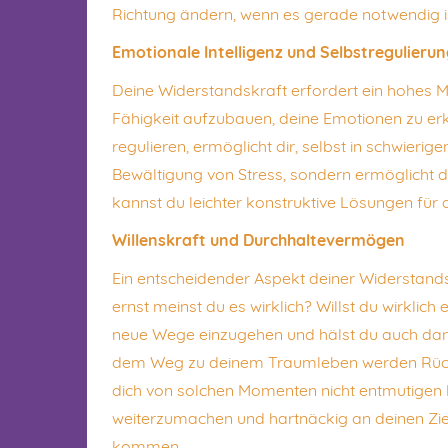
Richtung ändern, wenn es gerade notwendig i
Emotionale Intelligenz und Selbstregulieru
Deine Widerstandskraft erfordert ein hohes Ma
Fähigkeit aufzubauen, deine Emotionen zu er
regulieren, ermöglicht dir, selbst in schwierigen
Bewältigung von Stress, sondern ermöglicht d
kannst du leichter konstruktive Lösungen für
Willenskraft und Durchhaltevermögen
Ein entscheidender Aspekt deiner Widerstands
ernst meinst du es wirklich? Willst du wirklic
neue Wege einzugehen und hälst du auch dann 
dem Weg zu deinem Traumleben werden Rücksc
dich von solchen Momenten nicht entmutigen l
weiterzumachen und hartnäckig an deinen Ziele
kommen.