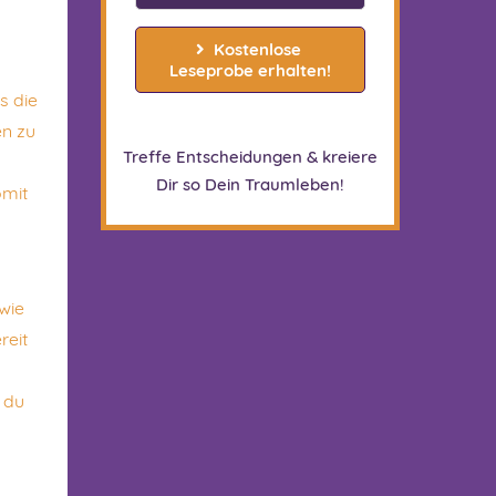
Kostenlose 
Leseprobe erhalten!
s die
en zu
Treffe Entscheidungen & kreiere
Dir so Dein Traumleben!
omit
wie
reit
 du