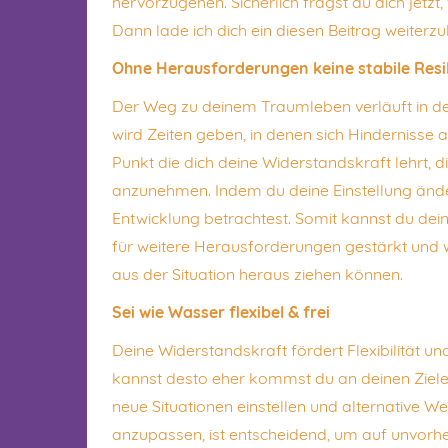
hervorzugehen. Sicherlich fragst du dich jetz
Dann lade ich dich ein diesen Beitrag weiterzu
Ohne Herausforderungen keine stabile Resi
Der Weg zu deinem Traumleben verläuft in den
wird Zeiten geben, in denen sich Hindernisse 
Punkt die dich deine Widerstandskraft lehrt, 
anzunehmen. Indem du deine Einstellung ände
Entwicklung betrachtest. Somit kannst du dei
für weitere Herausforderungen gestärkt und 
aus der Situation heraus ziehen können.
Sei wie Wasser flexibel & frei
Deine Widerstandskraft fördert Flexibilität u
kannst desto eher kommst du an deinen Ziele
neue Situationen einstellen und alternative We
anzupassen, ist entscheidend, um auf unvorh