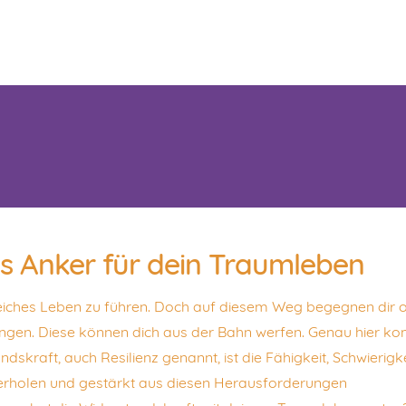
ls Anker für dein Traumleben
reiches Leben zu führen. Doch auf diesem Weg begegnen dir o
ngen. Diese können dich aus der Bahn werfen. Genau hier k
ndskraft, auch Resilienz genannt, ist die Fähigkeit, Schwierigk
 erholen und gestärkt aus diesen Herausforderungen