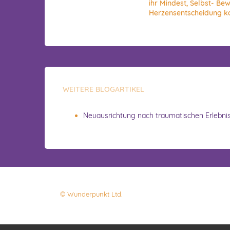
ihr Mindest, Selbst- Bew
Herzensentscheidung 
WEITERE BLOGARTIKEL
Neuausrichtung nach traumatischen Erlebni
© Wunderpunkt Ltd.