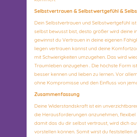
Selbstvertrauen & Selbstwertgefühl & Selbs
Dein Selbstvertrauen und Selbstwertgefühl is
selbst bewusst bist, desto größer wird deine 
gewinnst du Vertrauen in deine eigenen Fähigkei
liegen vertrauen kannst und deine Komfortzon
mit Schwierigkeiten umzugehen. Das wird wie
Traumleben anzugehen . Die höchste Form ist die
besser kennen und lieben zu lernen. Vor allem
ohne Kompromisse und den Einfluss von jem
Zusammenfassung
Deine Widerstandskraft ist ein unverzichtbar
die Herausforderungen anzunehmen, flexibel 
damit das du dir selbst vertraust, wird dich au
vorstellen können. Somit wirst du feststellen d