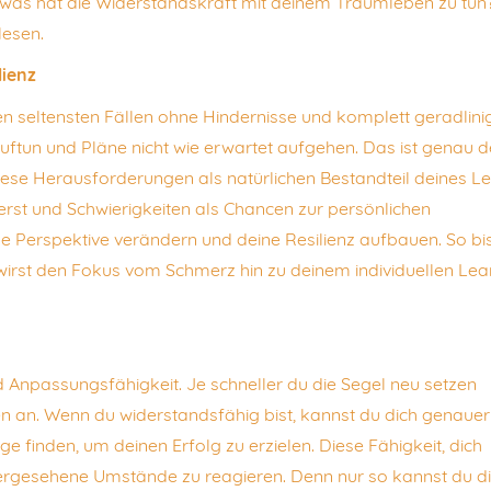
t, was hat die Widerstandskraft mit deinem Traumleben zu tun
lesen.
lienz
 seltensten Fällen ohne Hindernisse und komplett geradlinig
auftun und Pläne nicht wie erwartet aufgehen. Das ist genau d
diese Herausforderungen als natürlichen Bestandteil deines L
rst und Schwierigkeiten als Chancen zur persönlichen
ne Perspektive verändern und deine Resilienz aufbauen. So bi
wirst den Fokus vom Schmerz hin zu deinem individuellen Lea
nd Anpassungsfähigkeit. Je schneller du die Segel neu setzen
n an. Wenn du widerstandsfähig bist, kannst du dich genauer
ge finden, um deinen Erfolg zu erzielen. Diese Fähigkeit, dich
ergesehene Umstände zu reagieren. Denn nur so kannst du d