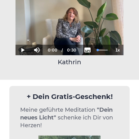
0:00
/
0:30
1x
Current
Duration
Loaded
:
Play
Mute
Subtitles
Playback
Ful
Time
100.00%
Rate
Kathrin
+ Dein Gratis-Geschenk!
Meine geführte Meditation
"Dein
neues Licht"
schenke ich Dir von
Herzen!