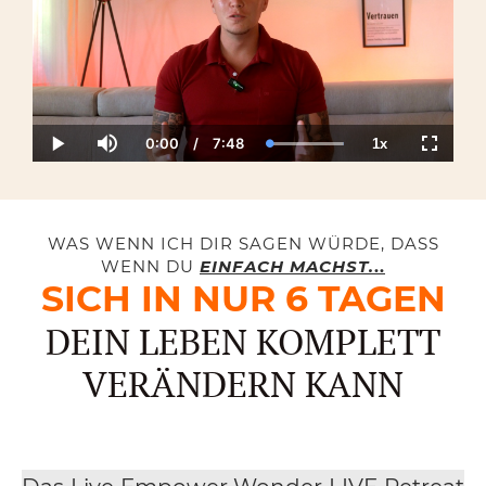
0:00
/
7:48
1x
Current
Duration
Loaded
:
Play
Mute
Playback
Fullscre
Time
100.00%
Rate
WAS WENN ICH DIR SAGEN WÜRDE, DASS
WENN DU
EINFACH MACHST
.
..
SICH IN NUR 6 TAGEN
DEIN LEBEN KOMPLETT
VERÄNDERN KANN